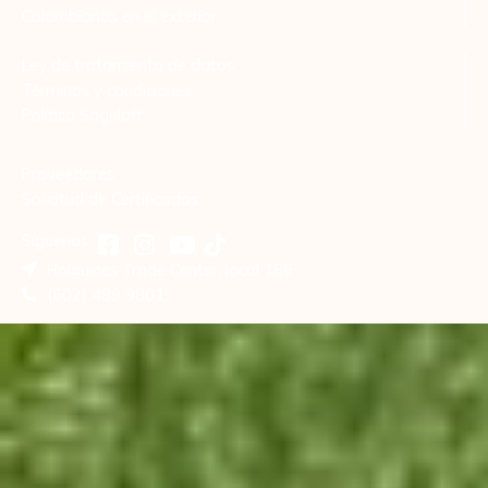
Colombianos en el exterior
Ley de tratamiento de datos
Términos y condiciones
Política Sagrilaft
Proveedores
Solicitud de Certificados
Síguenos:
Holguines Trade Center, local 166
(602) 489 9801