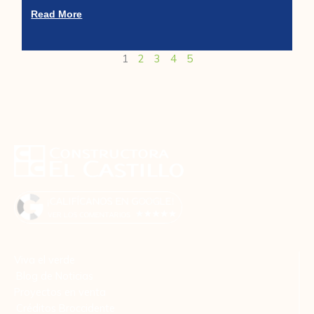
Read More
1
2
3
4
5
Viva el verde
Blog de Noticias
Proyectos en venta
Créditos Broccidente