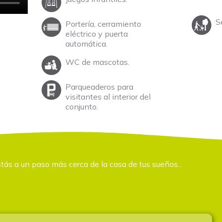
S
Portería, cerramiento
eléctrico y puerta
automática.
WC de mascotas.
Parqueaderos para
visitantes al interior del
conjunto.
tás a un paso más cerca de la casa de tus sueños...