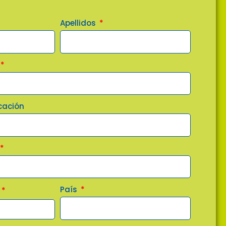
Apellidos
cación
País
s