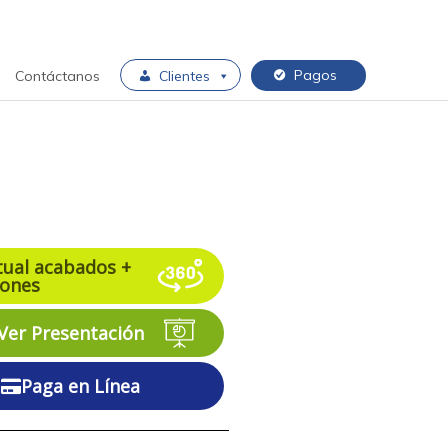
 campestre moderna Desde
.900.000
recios publicados aplican para obra gris y
sujetos a cambios sin previo aviso
Pagos
Contáctanos
Clientes
tual acabados +
iones
Ver Presentación
Paga en Línea