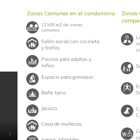
Zonas Comunes en el condominio
Zonas 
campe
12.500 m2 de zonas
comunes.
L
Salón social con cocineta
c
y baños.
c
Piscina para adultos y
niños.
S
Espacio para gimnasio.
E
Baño turco.
S
Jacuzzi.
C
C
Casa de muñecas.
C
ca
Juegos infantiles.