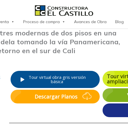
Casa
ea construida
Área privada
956
esde 173.55 M2
desde: 156.34 M2
*Los p
asta 222.84 M2
hasta 201.30 M2
están 
venta
Proceso de compra
Avances de Obra
Blog
tres modernas de dos pisos
en una
adela tomando la vía Panamericana,
etorno en el sur de
Cali
s
Tour vir
Tour virtual obra gris versión
ampliac
básica
Descargar Planos