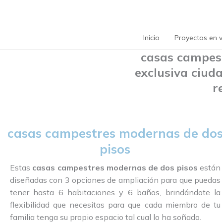
Ir
Casas campestres modernas de
Ár
al
dos pisos
D
h
contenido
Con 3 opciones de ampliación
Inicio
Proyectos en 
casas campes
exclusiva ciud
r
casas campestres modernas de do
pisos
Estas
casas campestres modernas de dos pisos
están
diseñadas con 3 opciones de ampliación para que puedas
tener hasta 6 habitaciones y 6 baños, brindándote la
flexibilidad que necesitas para que cada miembro de tu
familia tenga su propio espacio tal cual lo ha soñado.