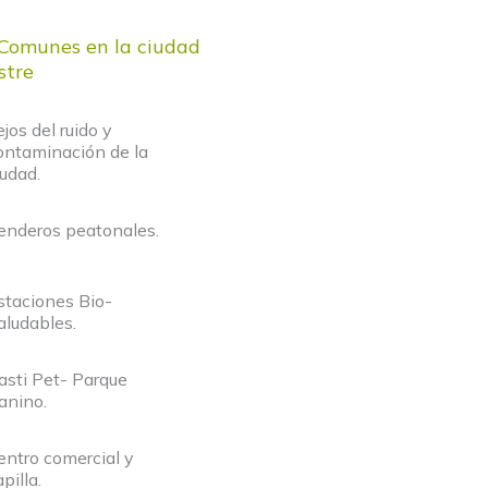
Comunes en la ciudad
stre
ejos del ruido y
ontaminación de la
iudad.
enderos peatonales.
staciones Bio-
aludables.
asti Pet- Parque
anino.
entro comercial y
pilla.