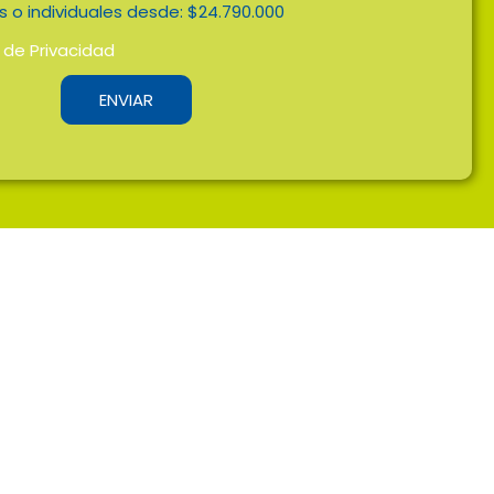
s o individuales desde: $24.790.000
a de Privacidad
ENVIAR
Proveedo
og de Noticias
Ley de tratamiento de datos
enta
Solicitud 
Términos y condiciones
dente
Política Sagrilaft
Síguenos:
Holgui