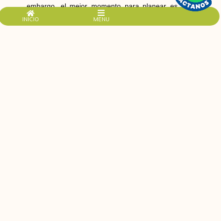
embargo, el mejor momento para planear es ahora.
Comienza el 2026 como te lo mereces.
INICIO
MENU
Si deseas recibir asesoría personalizada o agendar una
visita a nuestra Sala de Ventas, contáctanos
directamente por WhatsApp al 3112147093.
Recuerda que estamos ubicados en la vía
Panamericana, haciendo retorno al sur de Cali, de
lunes a domingos y festivos de 9am a 6pm, jornada
continua.
¡Los esperamos!