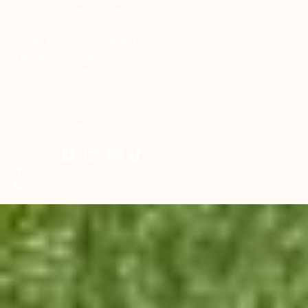
Colombianos en el exterior
Ley de tratamiento de datos
Términos y condiciones
Política Sagrilaft
Proveedores
Solicitud de Certificados
Síguenos:
Holguines Trade Center, local 166
(602) 489 9801