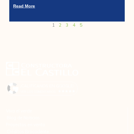
Read More
1
2
3
4
5
Viva el verde
Blog de Noticias
Proyectos en venta
Créditos Broccidente