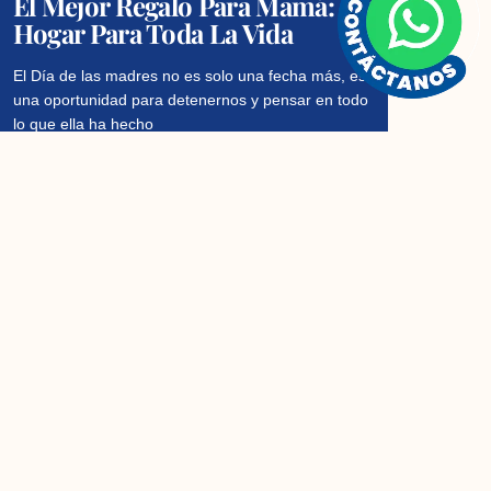
El Mejor Regalo Para Mamá: Un
Hogar Para Toda La Vida
El Día de las madres no es solo una fecha más, es
una oportunidad para detenernos y pensar en todo
lo que ella ha hecho
Read More