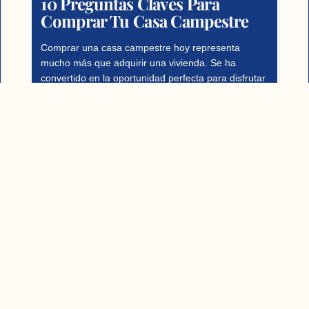
10 Preguntas Claves Para
Comprar Tu Casa Campestre
Comprar una casa campestre hoy representa
mucho más que adquirir una vivienda. Se ha
convertido en la oportunidad perfecta para disfrutar
de tranquilidad, respirar aire
Read More
1
2
3
4
5