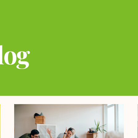
log
Página
Página
Página
Página
Página