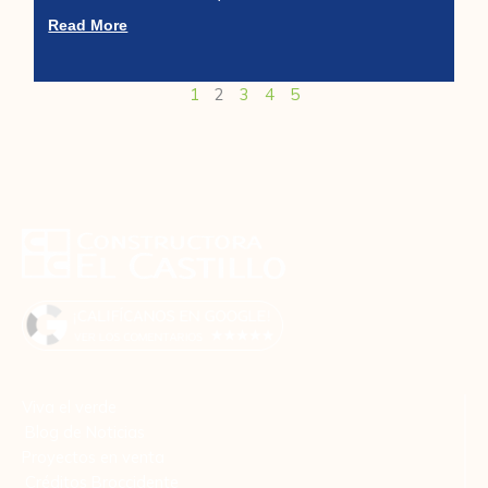
Read More
1
2
3
4
5
Viva el verde
Blog de Noticias
Proyectos en venta
Créditos Broccidente