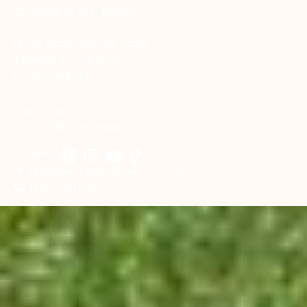
Colombianos en el exterior
Ley de tratamiento de datos
Términos y condiciones
Política Sagrilaft
Proveedores
Solicitud de Certificados
Síguenos:
Holguines Trade Center, local 166
(602) 489 9801