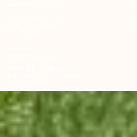
Colombianos en el exterior
Ley de tratamiento de datos
Términos y condiciones
Política Sagrilaft
Proveedores
Solicitud de Certificados
Síguenos:
Holguines Trade Center, local 166
(602) 489 9801