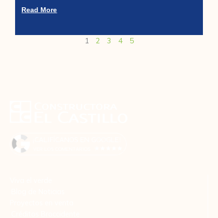
Read More
1
2
3
4
5
Viva el verde
Blog de Noticias
Proyectos en venta
Créditos Broccidente