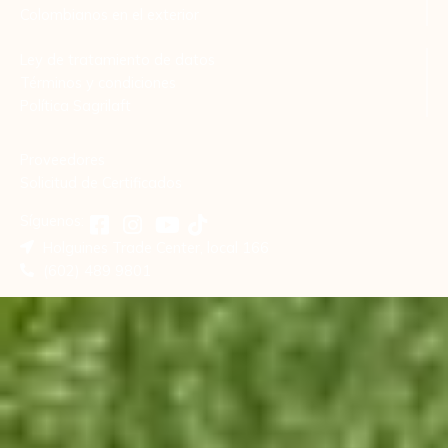
Colombianos en el exterior
Ley de tratamiento de datos
Términos y condiciones
Política Sagrilaft
Proveedores
Solicitud de Certificados
Síguenos:
Holguines Trade Center, local 166
(602) 489 9801