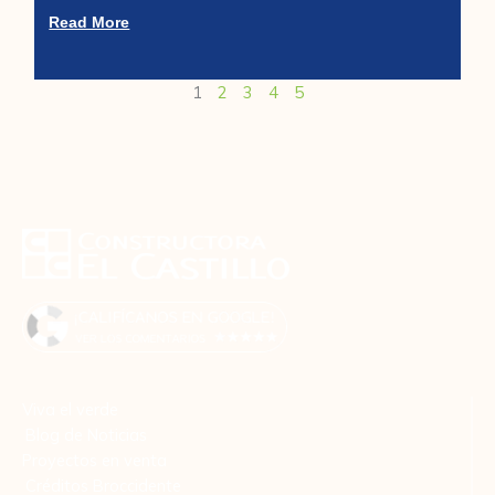
Read More
1
2
3
4
5
Viva el verde
Blog de Noticias
Proyectos en venta
Créditos Broccidente