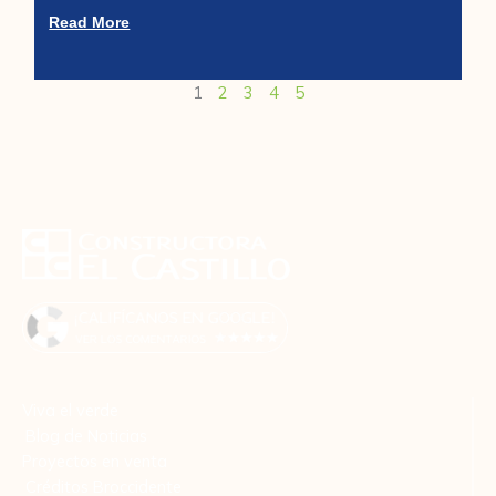
Read More
1
2
3
4
5
Viva el verde
Blog de Noticias
Proyectos en venta
Créditos Broccidente