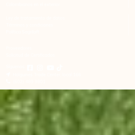
Colombianos en el exterior
Ley de tratamiento de datos
Términos y condiciones
Política Sagrilaft
Proveedores
Solicitud de Certificados
Síguenos:
Holguines Trade Center, local 166
(602) 489 9801