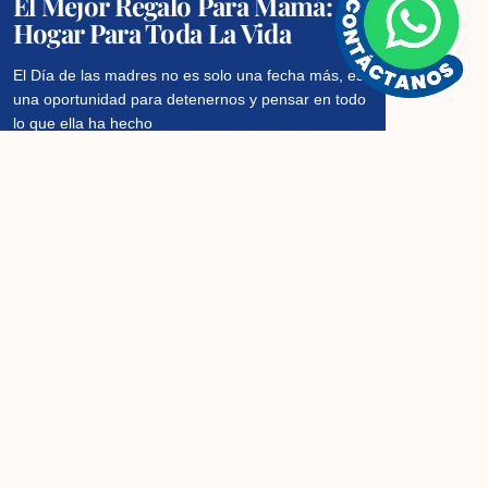
El Mejor Regalo Para Mamá: Un
Hogar Para Toda La Vida
El Día de las madres no es solo una fecha más, es
una oportunidad para detenernos y pensar en todo
lo que ella ha hecho
Read More