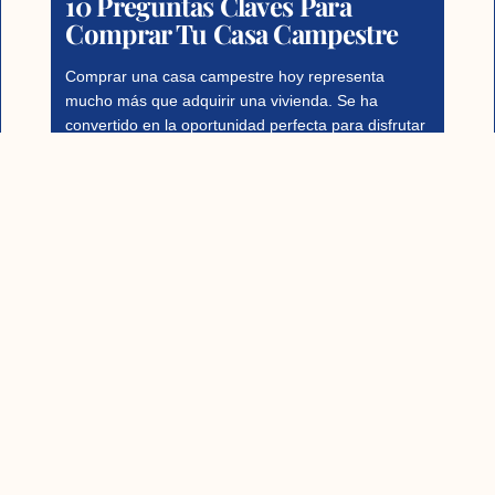
10 Preguntas Claves Para
Comprar Tu Casa Campestre
Comprar una casa campestre hoy representa
mucho más que adquirir una vivienda. Se ha
convertido en la oportunidad perfecta para disfrutar
de tranquilidad, respirar aire
Read More
1
2
3
4
5