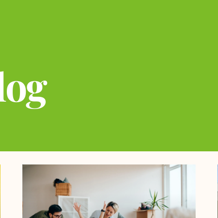
log
Página
Página
Página
Página
Página