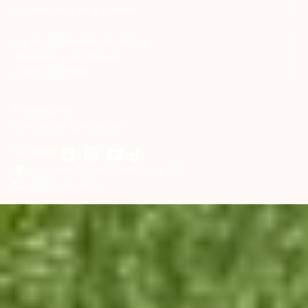
Colombianos en el exterior
Ley de tratamiento de datos
Términos y condiciones
Política Sagrilaft
Proveedores
Solicitud de Certificados
Síguenos:
Holguines Trade Center, local 166
(602) 489 9801