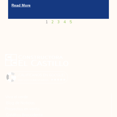
Read More
1
2
3
4
5
Viva el verde
Blog de Noticias
Proyectos en venta
Créditos Broccidente