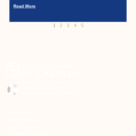
Read More
1
2
3
4
5
Viva el verde
Blog de Noticias
Proyectos en venta
Créditos Broccidente