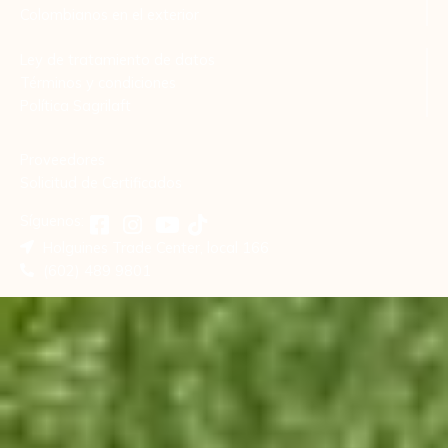
Colombianos en el exterior
Ley de tratamiento de datos
Términos y condiciones
Política Sagrilaft
Proveedores
Solicitud de Certificados
Síguenos:
Holguines Trade Center, local 166
(602) 489 9801