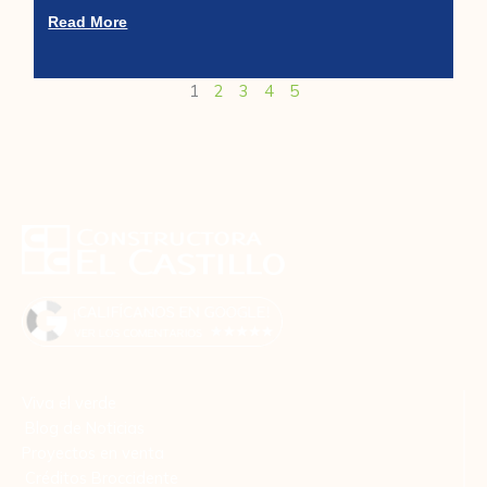
Read More
1
2
3
4
5
Viva el verde
Blog de Noticias
Proyectos en venta
Créditos Broccidente