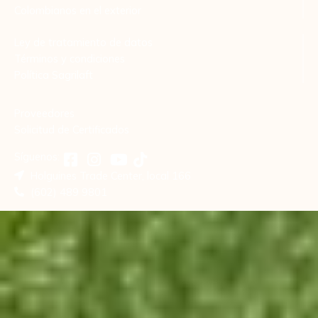
Colombianos en el exterior
Ley de tratamiento de datos
Términos y condiciones
Política Sagrilaft
Proveedores
Solicitud de Certificados
Síguenos:
Holguines Trade Center, local 166
(602) 489 9801