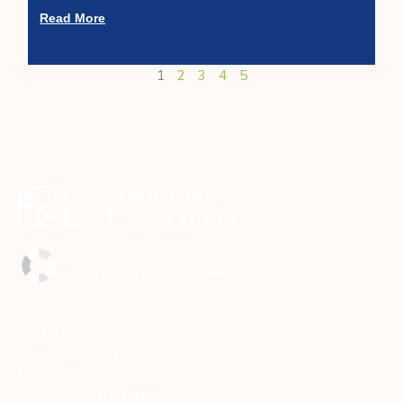
Read More
1
2
3
4
5
Viva el verde
Blog de Noticias
Proyectos en venta
Créditos Broccidente