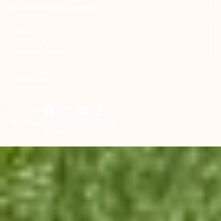
Colombianos en el exterior
Ley de tratamiento de datos
Términos y condiciones
Política Sagrilaft
Proveedores
Solicitud de Certificados
Síguenos:
Holguines Trade Center, local 166
(602) 489 9801