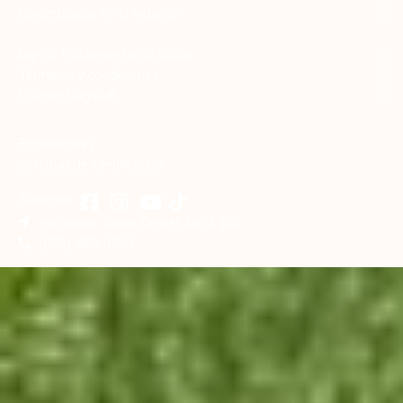
Colombianos en el exterior
Ley de tratamiento de datos
Términos y condiciones
Política Sagrilaft
Proveedores
Solicitud de Certificados
Síguenos:
Holguines Trade Center, local 166
(602) 489 9801