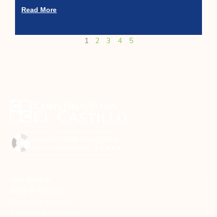
Read More
1
2
3
4
5
Viva el verde
Blog de Noticias
Proyectos en venta
Créditos Broccidente