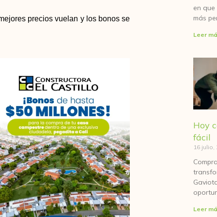
en que 
más pe
 mejores precios vuelan y los bonos se
Leer má
Hoy c
fácil
16 julio
Comprar
transfo
Gaviota
oportun
Leer má