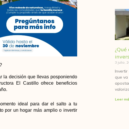
¿Qué 
inver
3 julio, 
?
Inverti
r la decisión que llevas posponiendo
que va 
apostar
uctora El Castillo ofrece beneficios
valoriz
año.
Leer má
omento ideal para dar el salto a tu
o por un hogar más amplio o invertir