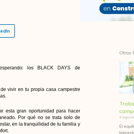
kedIn
Otros 
 esperando: los BLACK DAYS de
e vivir en tu propia casa campestre
as.
Traba
camp
r esta gran oportunidad para hacer
3 agost
laneado. Por qué no se trata solo de
star, en la tranquilidad de tu familia y
El equi
fort.
bienest