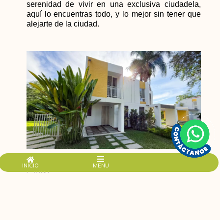
serenidad de vivir en una exclusiva ciudadela,
aquí lo encuentras todo, y lo mejor sin tener que
alejarte de la ciudad.
Una vida diferente te espera en Ciudad Campestre El
INICIO
MENU
Castillo
Con más de 21 años de trayectoria y la certificación
EDGE en sostenibilidad, cada casa está construida
pensando en el bienestar y confort.