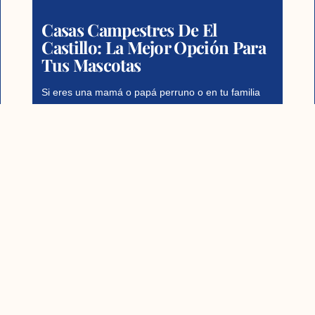
Casas Campestres De El
Castillo: La Mejor Opción Para
Tus Mascotas
Si eres una mamá o papá perruno o en tu familia
uno de los integrantes es un peludito: ¡Nuestras
casas campestres son el hogar perfecto
Read More
1
2
3
4
5