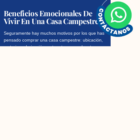
Beneficios Emocionales De
Vivir En Una Casa Campestre
Seguramente hay muchos motivos por los que has
pensado comprar una casa campestre: ubicación,
metraje, valorización, entre otros, pero hoy te
queremos compartir aquellos beneficios
Read More