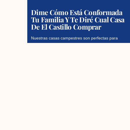
Dime Cómo Está Conformada
Tu Familia Y Te Diré Cual Casa
De El Castillo Comprar
Nuestras casas campestres son perfectas para
todo tipo de familia ya que están en un entorno
natural con todo lo que necesitas para vivir cómodo
Read More