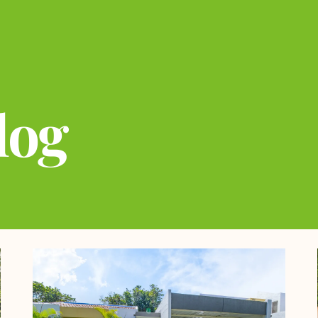
log
Página
Página
Página
Página
Página