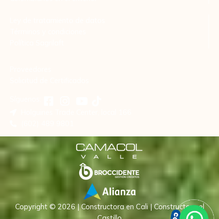
Ley de tratamiento de datos
Términos y condiciones
Política Sagrilaft
Proveedores
Solicitud de Certificados
Síguenos:
Holguines Trade Center, local 166
(602) 489 9801
Copyright © 2026 | Constructora en Cali | Constructora el
Castillo