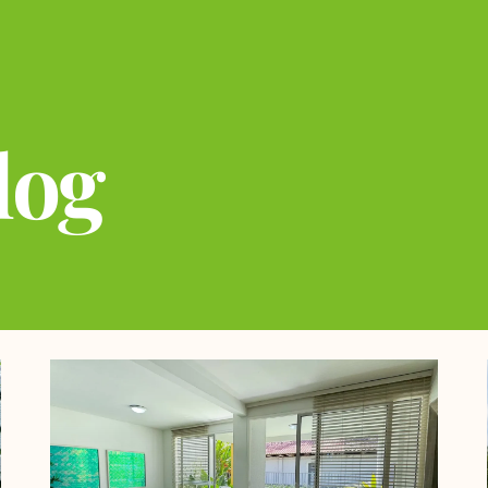
log
Página
Página
Página
Página
Página