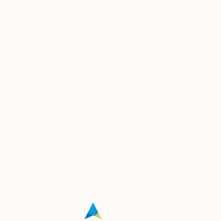
Créditos Broccidente
Colombianos en el exterior
Ley de tratamiento de datos
Términos y condiciones
Política Sagrilaft
Proveedores
Solicitud de Certificados
Síguenos:
Holguines Trade Center, local 166
(602) 489 9801