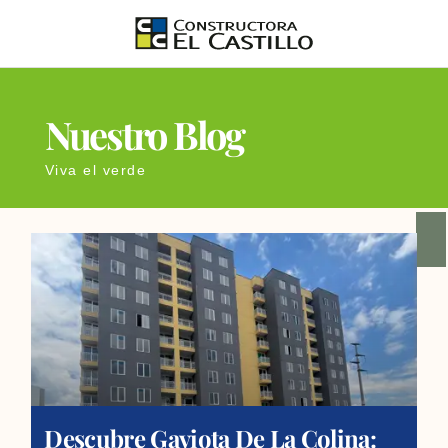
Ir
al
contenido
Nuestro Blog
Viva el verde
Página
Página
Página
Página
Página
Descubre Gaviota De La Colina: