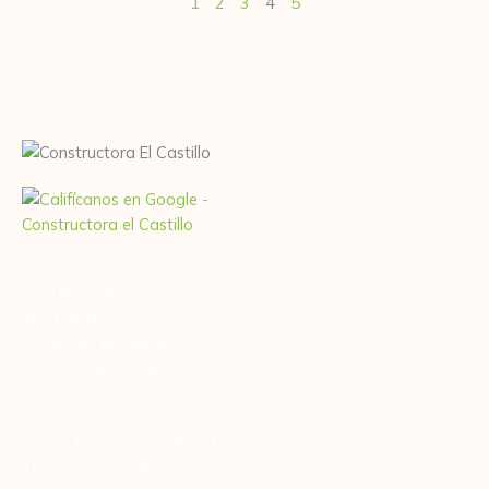
1
2
3
4
5
Viva el verde
Blog de Noticias
Proyectos en venta
Créditos Broccidente
Colombianos en el exterior
Ley de tratamiento de datos
Términos y condiciones