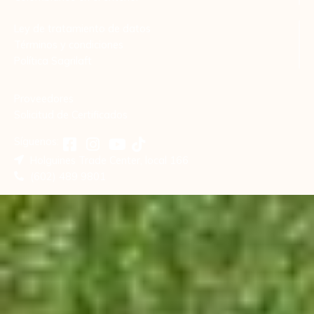
Ley de tratamiento de datos
Términos y condiciones
Política Sagrilaft
Proveedores
Solicitud de Certificados
Síguenos:
Holguines Trade Center, local 166
(602) 489 9801