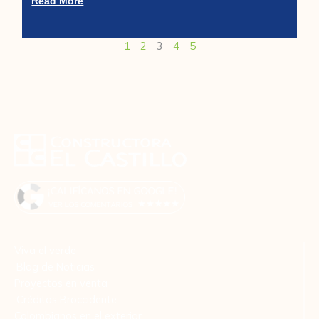
Read More
1
2
3
4
5
Viva el verde
Blog de Noticias
Proyectos en venta
Créditos Broccidente
Colombianos en el exterior